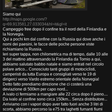
Siamo qui
http://maps.google.com/?
q=69.913581,27.033034&hl=it&gl=it
Campeggio free dopo il confine tra il nord della Finlandia e
la Norvegia.
Qui a pochi km dal confine con la Russia qui dove anche i
nomi dei paesini, le facce delle poche persone viste
richiamiano la Russia.
Ieri super tappa, non chilometrica ma di tempo, dalle 10 alle
3 del mattino attraversando la Finlandia da Tornio a qui,
abbiamo salutato babbo natale e siamo entrati nel circolo
polare artico... Conosciuto tanti gruppi di motociclisti,
camperisti da tutta Europa e consigliati verso le 19 di
dirigerci verso Vardo estremo orientale della Norvegia!
Detto fatto prendiamo direzione che ci costerà una
deviazione di 500km per capo nord...
A ivalo ci fermiamo a mangiare alle 22 circa dopo il pieno....
Da ivalo al confine sono circa 150km... Senza distributore...
Arriviamo con i vapori dopo aver fatto fuori anche 3 litri di
scorta, abbiamo percorso la e75 tra laghetti fumanti fiumi