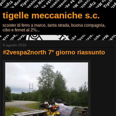
tigelle meccaniche s.c.
scooter di ferro a marce, tanta strada, buona compagnia,
cibo e fernet al 2%...
6 agosto 2016
#2vespa2north 7º giorno riassunto