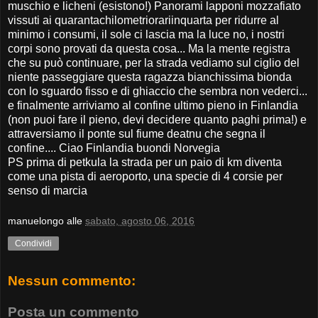
muschio e licheni (esistono!) Panorami lapponi mozzafiato
vissuti ai quarantachilometriorariinquarta per ridurre al
minimo i consumi, il sole ci lascia ma la luce no, i nostri
corpi sono provati da questa cosa... Ma la mente registra
che su può continuare, per la strada vediamo sul ciglio del
niente passeggiare questa ragazza bianchissima bionda
con lo sguardo fisso e di ghiaccio che sembra non vederci...
e finalmente arriviamo al confine ultimo pieno in Finlandia
(non puoi fare il pieno, devi decidere quanto paghi prima!) e
attraversiamo il ponte sul fiume deatnu che segna il
confine.... Ciao Finlandia buondi Norvegia
PS prima di petkula la strada per un paio di km diventa
come una pista di aeroporto, una specie di 4 corsie per
senso di marcia
manuelongo
alle
sabato, agosto 06, 2016
Condividi
Nessun commento:
Posta un commento