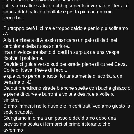
tutti siamo attrezzati con abbigliamento invernale e i ferracci
sono addobbati con moffole e per lo più con gomme
termiche.
Purtroppo però il clima é troppo caldo e per lo più soffriamo
🤣
Alla Lambretta di Alessio mancano un paio di dadi nel
cerchione della ruota anteriore...
ma un veloce trapianto di dadi in surplus da una Vespa
risolve il problema.
Davide ci guida verso sud per strade piene di curve! Ceva,
Colle di Nava, Pieve di Teco...
e qualcuno perde la ruota, fortunatamente di scorta, a un
benzinaio :-D
Da qui prendiamo strade bianche strette con buche ghiaccio
e piene di curve e burroni a volte a destra e a volte a
sinistra.
Siamo immersi nelle nuvole e in certi tratti vediamo giusto la
sede stradale.
Giungiamo in cima a un passo e decidiamo dopo una
brevissima sosta di fermarci al primo ristorante che
avremmo