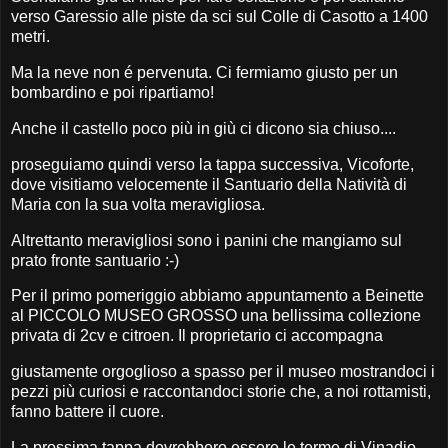
verso Garessio alle piste da sci sul Colle di Casotto a 1400
metri.
Ma la neve non é pervenuta. Ci fermiamo giusto per un
bombardino e poi ripartiamo!
Anche il castello poco più in giù ci dicono sia chiuso....
proseguiamo quindi verso la tappa successiva, Vicoforte,
dove visitiamo velocemente il Santuario della Natività di
Maria con la sua volta meravigliosa.
Altrettanto meravigliosi sono i panini che mangiamo sul
prato fronte santuario :-)
Per il primo pomeriggio abbiamo appuntamento a Beinette
al PICCOLO MUSEO GROSSO una bellissima collezione
privata di 2cv e citroen. Il proprietario ci accompagna
giustamente orgoglioso a spasso per il museo mostrandoci i
pezzi più curiosi e raccontandoci storie che, a noi rottamisti,
fanno battere il cuore.
La prossima tappa dovrebbero essere le terme di Vinadio