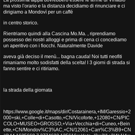
ma visto l'orario e la distanza decidiamo di rinunciare e ci
dirigiamo a Mondovì per un caffé
in centro storico.
Rientriamo quindi alla Cascina Mo.Ma. , riprendiamo
possesso dei nostri alloggi e prima di cena ci concediamo
un aperitivo con i fiocchi. Naturalmente Davide
aveva già deciso il menù... bagna cauda! Noi tutti neofiti
rimaniamo molto sodisfatti della scelta! I 3 giorni di strada si
fanno sentire e ci ritiriamo.
la strada della giornata
https://www.google.it/maps/dir/Costarainera,+IM/Garessio+2
000+ski,+Colle+di+Casotto,+CN/Vicoforte,+12080+CN/PIC
COLO+MUSEO+GROSSO,+Via+Vecchia+di+Cuneo,+Bein
ette,+CN/Mondov%C3%AC,+CN/12061+Carr%C3%B9+CN