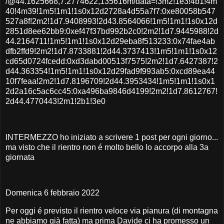
/@44.1625668,7.2774622,135616m/data=!3m2!1e3!4b1!4m
40!4m39!1m5!1m1!1s0x12d2728a4d55a7f7:0xe80058b547
527a8f!2m2!1d7.9408993!2d43.8564066!1m5!1m1!1s0x12d
2851d8ee62bb9:0xef47f37bd992b2c0!2m2!1d7.9445988!2d
44.2164711!1m5!1m1!1s0x12d29eba8f513233:0x74fae4ab
dfb2ffd9!2m2!1d7.8733881!2d44.3737413!1m5!1m1!1s0x12
cd65d0724fcedd:0xd3dabd00513f7575!2m2!1d7.6427387!2
d44.363354!1m5!1m1!1s0x12d29fad9f993ab5:0xcd89ea44
10f7feaa!2m2!1d7.8196709!2d44.3953434!1m5!1m1!1s0x1
2d2a16c5ac6cc45:0xa496ba9846d4199!2m2!1d7.8612767!
2d44.4770443!2m1!2b1!3e0
INTERMEZZO ho iniziato a scrivere 1 post per ogni giorno...
ma visto che il rientro non é molto bello lo accorpo alla 3a
giornata
Domenica 6 febbraio 2022
Per oggi é previsto il rientro veloce via pianura (di montagna
ne abbiamo già fatta) ma prima Davide ci ha promesso un