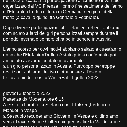
nel 2012 é scattata la partecipazione al Cimento Invernale
organizzato dal VC Firenze il primo fine settimana dell'anno
e l'ElefantenTreffen in terra di Germania nei giorni della
merla (a cavallo quindi tra Gennaio e Febbraio).
Dopo diverse partecipazioni all'ElefantenTreffen , abbiamo
cominciato a farci dei giri personalizzati sempre durante il
periodo invernale sempre oltralpe in genere in Austria.
L'anno scorso per ovvi motivi abbiamo saltato e quest'anno
dopo che l'ElefantenTreffen é stato prima confermato poi
annullato avevamo puntato nuovamente
a un giro personalizzato in Austria. Purtroppo per troppe
restrizioni abbiamo deciso di rinunciare all'estero.
Eccovi quindi il nostro WinterFahrTigellen 2022!
giovedì 3 febbraio 2022
Partenza da Modena, ore 6.15
Alessio in Lambretta,Stefano con il Trikker ,Federico e
Manuel in Vespa
a Sassuolo recuperiamo Giovanni in Vespa e ci dirigiamo
verso Traversetolo e Collecchio per risalire la Val di Taro e