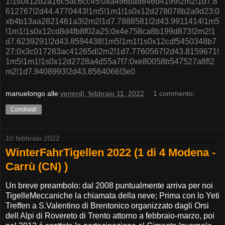
1!1s0x12d2a16c5ac6cc45:0xa496ba9846d4199!2m2!1d7.8
612767!2d44.4770443!1m5!1m1!1s0x12d278078b2a9d23:0
xb4b13aa2821461a3!2m2!1d7.7888581!2d43.9911414!1m5
!1m1!1s0x12cd8d4fb8f02a25:0x4e758ca8b199d873!2m2!1
d7.6239291!2d43.8594438!1m5!1m1!1s0x12cdf5450348b7
27:0x3c017283ac41265d!2m2!1d7.7760567!2d43.8159671!
1m5!1m1!1s0x12d2728a4d55a7f7:0xe80058b547527a8f!2
m2!1d7.9408993!2d43.8564066!3e0
manuelongo
alle
venerdì, febbraio 11, 2022
1 commento:
Condividi
10 febbraio 2022
WinterFahrTigellen 2022 (1 di 4 Modena -
Carrù (CN) )
Un breve preambolo: dal 2008 puntualmente arriva per noi
TigelleMeccaniche la chiamata della neve; Prima con lo Yeti
Treffen a S.Valentino di Brentonico organizzato dagli Orsi
dell Alpi di Rovereto di Trento attorno a febbraio-marzo, poi