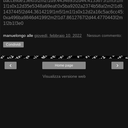
bacceffde15ef03!2m2!1d9.4434893!2d44.4153675!1m5!1m
1!1s0x12d35e5348a69eaf:0x5ba9202a2374b58a!2m2!1d9.
1437445!2d44.3614219!1m5!1m1!1s0x12d2a16c5ac6cc45:
0xa496ba9846d4199!2m2!1d7.8612767!2d44.4770443!2m
1!2b1!3e0
manuelongo
alle
giovedì, febbraio 10, 2022
Nessun commento:
Condividi
‹
›
Home page
Visualizza versione web