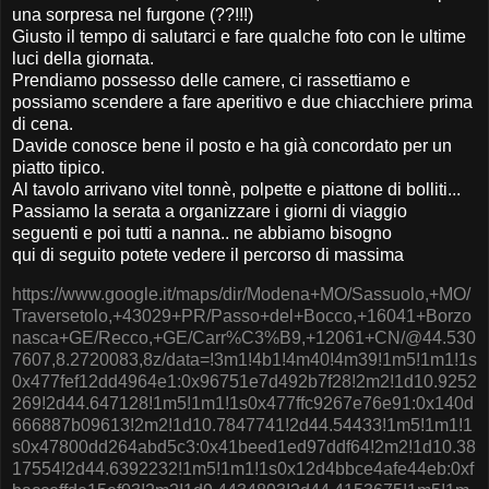
una sorpresa nel furgone (??!!!)
Giusto il tempo di salutarci e fare qualche foto con le ultime
luci della giornata.
Prendiamo possesso delle camere, ci rassettiamo e
possiamo scendere a fare aperitivo e due chiacchiere prima
di cena.
Davide conosce bene il posto e ha già concordato per un
piatto tipico.
Al tavolo arrivano vitel tonnè, polpette e piattone di bolliti...
Passiamo la serata a organizzare i giorni di viaggio
seguenti e poi tutti a nanna.. ne abbiamo bisogno
qui di seguito potete vedere il percorso di massima
https://www.google.it/maps/dir/Modena+MO/Sassuolo,+MO/
Traversetolo,+43029+PR/Passo+del+Bocco,+16041+Borzo
nasca+GE/Recco,+GE/Carr%C3%B9,+12061+CN/@44.530
7607,8.2720083,8z/data=!3m1!4b1!4m40!4m39!1m5!1m1!1s
0x477fef12dd4964e1:0x96751e7d492b7f28!2m2!1d10.9252
269!2d44.647128!1m5!1m1!1s0x477ffc9267e76e91:0x140d
666887b09613!2m2!1d10.7847741!2d44.54433!1m5!1m1!1
s0x47800dd264abd5c3:0x41beed1ed97ddf64!2m2!1d10.38
17554!2d44.6392232!1m5!1m1!1s0x12d4bbce4afe44eb:0xf