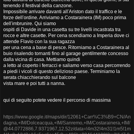
tenendo il festival della canzone.
Impossibile arrivare davanti all'Ariston dato il traffico e le
forze dell'ordine. Arriviamo a Costarainera (IM) poco prima
dell'imbrunire. Qui siamo
ospiti di Davide in una casetta su tre livelli incastrata tra
rocce e altre casette. Per cena scendiamo a Imperia dove ci
attende Flavio con la sua ragazza
per una cena a base di pesce. Ritorniamo a Costarainera al
buio risalendo tornanti fino al garage gentilmente concesso
dalla vicina di casa. Mettiamo quindi
a letto al coperto i ferracci e saliamo verso casa percorrendo
a piedi i vicoli di questo delizioso paese. Terminiamo la
serata chiacchierando sul balcone
vista mare e poi tutti a nanna.
qui di seguito potete vedere il percorso di massima
https://www.google.it/maps/dir/12061+Carr%C3%B9+CN/An
dagna,+IM/Dolceacqua,+IM/Sanremo,+IM/Costarainera,+IM/
@44.0772886,7.9371967,12.52z/data=!4m32!4m31!1m5!1m