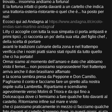
trovato... insomma andiamo a fortuna!
E la fortuna infatti ci porta davanti a un cartello che indica
una trattoria-osteria-ristorante-o quel che é... ha posto per
noi!
Eccoci qui ad Andagna al
https://www.andagna.it/circolo-
endas-san-martino-andagna
/
Lilly ci accoglie con tutta la sua simpatia ci porta antipasti e
primi tipici , ci racconta un po' della sua vita ,del figlio chef ,
della scelta di portare
avanti le tradizioni culinarie della zona e nel frattempo
verifica che i nostri piatti siano stati ripuliti da tutto quello
che ci ha portato!
Ormai siamo al momento dell'amaro e dato che abbiamo
visto il fernet.... non possiamo soprassedere! Nel frattempo
arriva anche il don brasiliano affamato
e la scena sembra presa da Peppone e Don Camillo.
Paghiamo il conto e facciamo fare un giretto alla nostra
ospite sulla Lambretta. Ripartiamo e scendiamo
agevolmente verso Molini di Triora e da qui fino a
Dolceacqua dove ci fermiamo a fare qualche foto davanti al
castello. Ritorniamo infine sul mare e visto
che ci passiamo praticamente in mezzo ci facciamo qualche
foto davanti al cartello Sanremo dove, in questi giorni, si sta