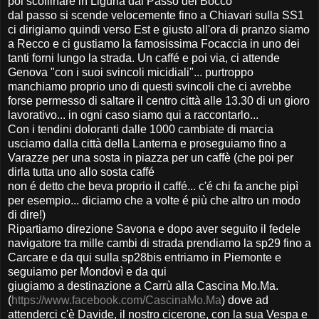
poi scollinare in Liguria dal Passo del Bocco
dal passo si scende velocemente fino a Chiavari sulla SS1
ci dirigiamo quindi verso Est e giusto all'ora di pranzo siamo
a Recco e ci gustiamo la famosissima Focaccia in uno dei
tanti forni lungo la strada. Un caffé e poi via, ci attende
Genova "con i suoi svincoli micidiali"... purtroppo
manchiamo proprio uno di questi svincoli che ci avrebbe
forse permesso di saltare il centro città alle 13.30 di un gioro
lavorativo... in ogni caso siamo qui a raccontarlo...
Con i tendini doloranti dalle 1000 cambiate di marcia
usciamo dalla città della Lanterna e proseguiamo fino a
Varazze per una sosta in piazza per un caffè (che poi per
dirla tutta uno allo sosta caffé
non é detto che beva proprio il caffé... c'é chi fa anche pipì
per esempio... diciamo che a volte é più che altro un modo
di dire!)
Ripartiamo direzione Savona e dopo aver seguito il fedele
navigatore tra mille cambi di strada prendiamo la sp29 fino a
Carcare e da qui sulla sp28bis entriamo in Piemonte e
seguiamo per Mondovì e da qui
giugiamo a destinazione a Carrù alla Cascina Mo.Ma.
(
https://www.facebook.com/CascinaMo.Ma
) dove ad
attenderci c'è Davide, il nostro cicerone, con la sua Vespa e