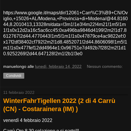
https://www.google.it/maps/dir/12061+Carr%C3%B9+CN/Ov
iglio,+15026+AL/Modena,+Provincia+di+Modena/@44.8160
44,8.2010413,13328m/data=!3m1!1e3!4m22!4m21!1m5!1m
1!1s0x12d2a16c5ac6cc45:0xa496ba9846d4199!2m2!1d7.8
612767!2d44.4770443!1m5!1m1!1s0x47879ce4ac9822ef:0
x17f2df38402cf792!2m2!1d8.4852071!2d44.8606098!1m5!1
m1!1s0x477fef12dd4964e1:0x96751e7d492b7f28!2m2!1d1
0.9252269!2d44.647128!2m1!2b1!3e0
manuelongo
alle
lunedì, febbraio 14, 2022
Nessun commento:
Condividi
11 febbraio 2022
WinterFahrTigellen 2022 (2 di 4 Carrù
(CN) - Costarainera (IM) )
venerdì 4 febbraio 2022
Carrù Ore 8.30 colazione e si parte!!!