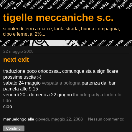
tigelle meccaniche s.c.
scooter di ferro a marce, tanta strada, buona compagnia,
cibo e fernet al 2%...
22 maggio 2008
next exit
traduzione poco ortodossa.. comunque sta a significare
prossime uscite :-)
sabato 24 maggio
vespata a bologna
partenza dal bar
pamela alle 9.15
venerdì 20 - domenica 22 giugno
thunderparty a tortoreto
lido
ciao
manuelongo
alle
giovedì, maggio 22, 2008
Nessun commento:
Condividi