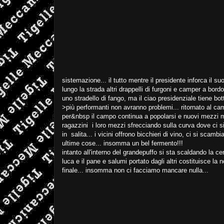
sistemazione... il tutto mentre il presidente inforca il su
lungo la strada altri drappelli di furgoni e camper a bo
uno stradello di fango, ma il ciao presidenziale tiene bott
>più performanti non avranno problemi... ritornato al cam
per&nbsp il campo continua a popolarsi e nuovi mezzi mo
ragazzini i loro mezzi sfrecciando sulla curva dove ci s
in salita... i vicini offrono bicchieri di vino, ci si sc
ultime cose... insomma un bel fermento!!!
intanto all'interno del grandepuffo si sta scaldando la c
luca e il pane e salumi portato dagli altri costituisce la 
finale... insomma non ci facciamo mancare nulla...