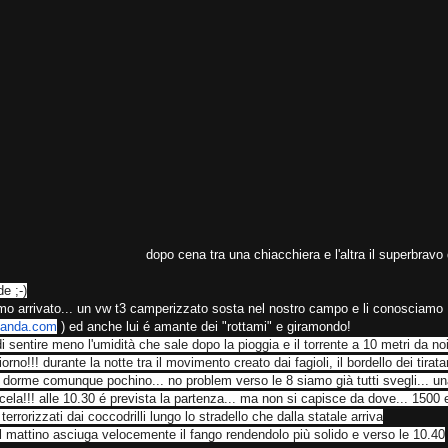
dopo cena tra una chiacchiera e l'altra il superbravo 
e ;-)
ltimo arrivato... un vw t3 camperizzato sosta nel nostro campo e li conosciamo
panda.com
) ed anche lui é amante dei "rottami" e giramondo!
di sentire meno l'umidità che sale dopo la pioggia e il torrente a 10 metri da
noi
iorno!!! durante la notte tra il movimento creato dai fagioli, il
bordello dei tirata
 si dorme comunque pochino... no problem verso le 8 siamo già
tutti svegli... u
ela!!! alle 10.30 é prevista la partenza... ma non si capisce da
dove... 1500 
rrorizzati dai coccodrilli lungo lo stradello che dalla statale arriva
el mattino asciuga velocemente il fango rendendolo più solido e verso le 10.40