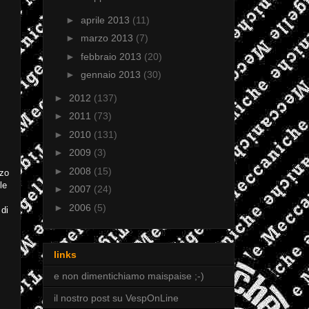
►
aprile 2013
(11)
►
marzo 2013
(7)
►
febbraio 2013
(20)
►
gennaio 2013
(30)
►
2012
(137)
►
2011
(73)
►
2010
(131)
►
2009
(3)
►
2008
(15)
zzo
le
►
2007
(24)
►
2006
(5)
 di
links
e non dimentichiamo maispaise ;-)
il nostro post su VespOnLine