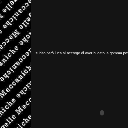
subito però luca si accorge di aver bucato la gomma post