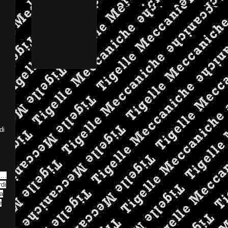
di
...
rdi
na
e