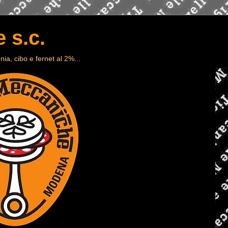
 s.c.
ia, cibo e fernet al 2%...