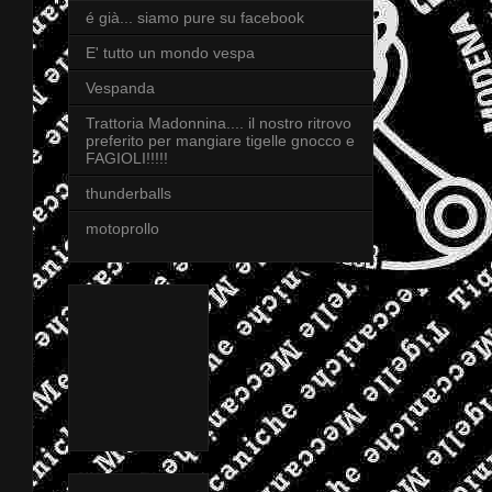
é già... siamo pure su facebook
E' tutto un mondo vespa
Vespanda
Trattoria Madonnina.... il nostro ritrovo
preferito per mangiare tigelle gnocco e
FAGIOLI!!!!!
thunderballs
motoprollo