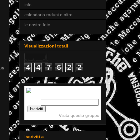
info
calendario raduni e altro....
le nostre foto
Visualizzazioni totali
4
4
7
6
2
2
ua
Iscriviti a tigellemeccaniche
Email:
Visita questo gruppo
Iscriviti a