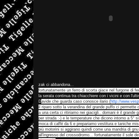
zak ci abbandona...
fortunatamente un ferro di scorta giace nel furgone di fed
la serata continua tra chiacchiere con i vicini e con l'u
D
avide che guarda caso conosce ilario (
http://www.ves
il riparo sotto la verandina del grande puffo ci permette 
a una certa ci ritiriamo nei giacigli.. domani è il grande g
per strada :-) e le temperature che dicono intorno a 5°
moca di caffé da 6 e prepariamo vestitura e taniche misc
più motorini si aggirano quindi come una mandria di gnu te
all'ingresso del crossodromo... fortunatamente il sole d