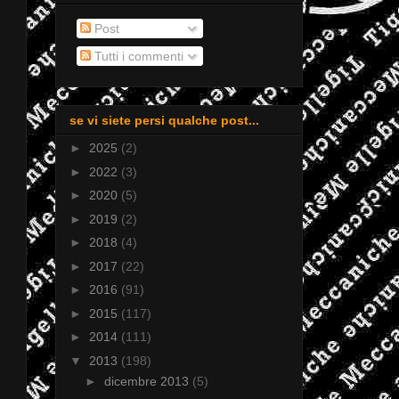
Post
Tutti i commenti
se vi siete persi qualche post...
►
2025
(2)
►
2022
(3)
►
2020
(5)
►
2019
(2)
►
2018
(4)
►
2017
(22)
►
2016
(91)
►
2015
(117)
►
2014
(111)
▼
2013
(198)
►
dicembre 2013
(5)