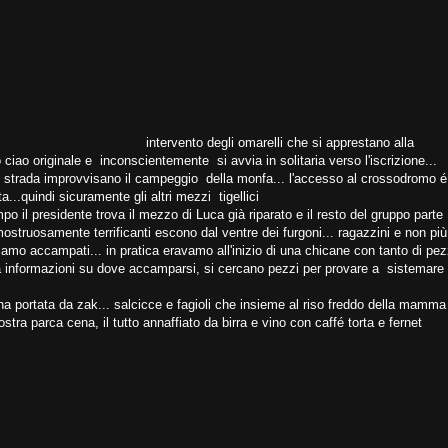
intervento degli omarelli che si apprestano alla
o ciao originale e inconscientemente si avvia in solitaria verso l'iscrizione...
rdo strada improvvisano il campeggio della monfa... l'accesso al crossodromo é
a...quindi sicuramente gli altri mezzi tigellici
po il presidente trova il mezzo di Luca già riparato e il resto del gruppo parte
struosamente terrificanti escono dal ventre dei furgoni... ragazzini e non più
iamo accampati... in pratica eravamo all'inizio di una chicane con tanto di pe
ambia informazioni su dove accamparsi, si cercano pezzi per provare a sistemare 
ena portata da zak... salcicce e fagioli che insieme al riso freddo della mamma
nostra parca cena, il tutto annaffiato da birra e vino con caffé torta e fernet