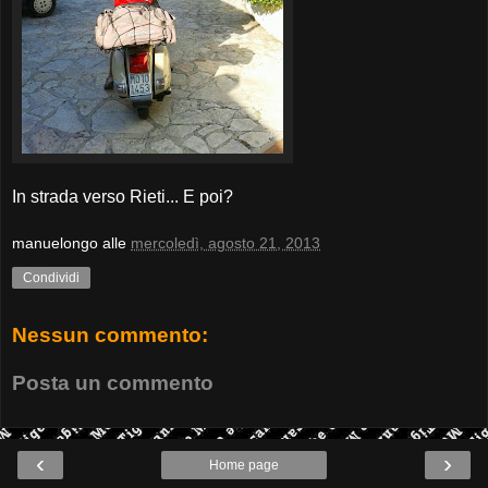
In strada verso Rieti... E poi?
manuelongo
alle
mercoledì, agosto 21, 2013
Condividi
Nessun commento:
Posta un commento
‹
›
Home page