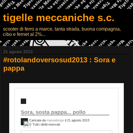
tigelle meccaniche s.c.
scooter di ferro a marce, tanta strada, buona compagnia,
cibo e fernet al 2%...
21 agosto 2013
#rotolandoversosud2013 : Sora e
pappa
Sora, sosta pappa... pollo
Caricata da
manuelongo
il 21 agosto 2013
© Tutti i diritti riservati