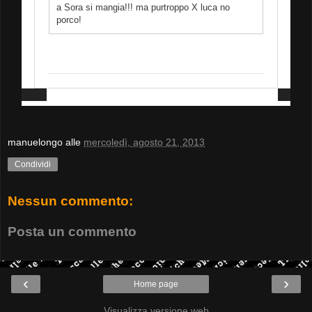
a Sora si mangia!!! ma purtroppo X luca no
porco!
manuelongo
alle
mercoledì, agosto 21, 2013
Condividi
Nessun commento:
Posta un commento
‹
›
Home page
Visualizza versione web