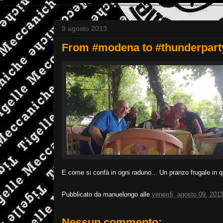
9 agosto 2013
From #modena to #thunderparty
E come si confà in ogni raduno... Un pranzo frugale in 
Pubblicato da
manuelongo
alle
venerdì, agosto 09, 201
Nessun commento: