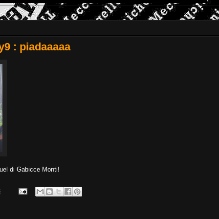
9 : piadaaaaa
quel di Gabicce Monti!
3