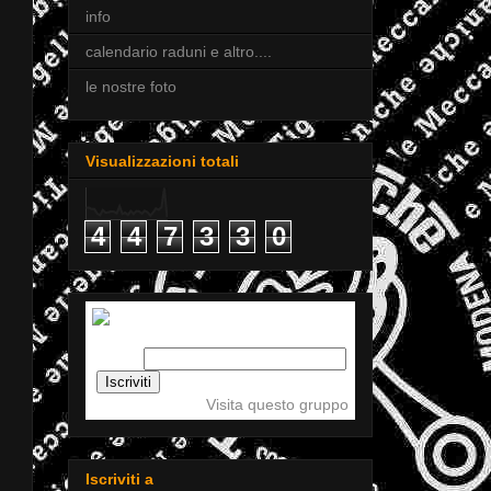
info
calendario raduni e altro....
le nostre foto
Visualizzazioni totali
4
4
7
3
3
0
Iscriviti a tigellemeccaniche
Email:
Visita questo gruppo
Iscriviti a