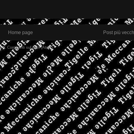
Home page
Post più vecch
ti a:
Commenti sul post (Atom)