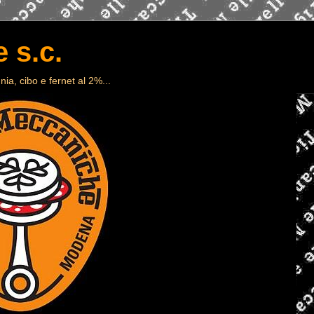
 s.c.
ia, cibo e fernet al 2%...