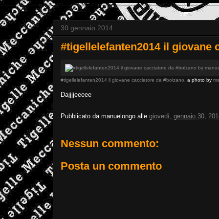
30 gennaio 2014
#tigellelefanten2014 il giovane
#tigellelefanten2014 il giovane cacciatore da #bolzano
, a photo by
ma
Dajjjjeeeee
Pubblicato da
manuelongo
alle
giovedì, gennaio 30, 20
Nessun commento:
Posta un commento