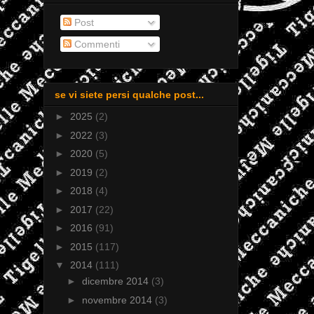
Post
Commenti
se vi siete persi qualche post...
►
2025
(2)
►
2022
(3)
►
2020
(5)
►
2019
(2)
►
2018
(4)
►
2017
(22)
►
2016
(91)
►
2015
(117)
▼
2014
(111)
►
dicembre 2014
(3)
►
novembre 2014
(3)