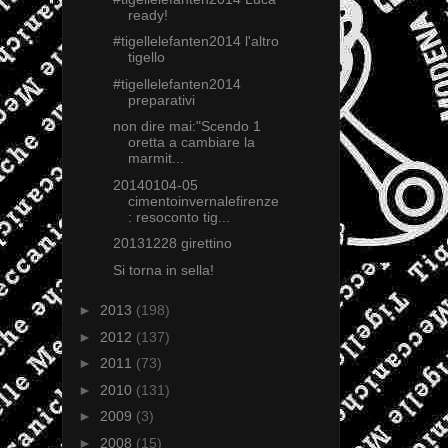
ready!
#tigellelefanten2014 l'altro
tigello
#tigellelefanten2014
preparativi
non dire mai:"Scendo 1
oretta a cambiare la
marmit...
20140104-05
cimentoinvernalefirenze
: resoconto tig...
20131228 girettino
Si torna in sella!
►
2013
(198)
►
2012
(137)
►
2011
(73)
►
2010
(131)
►
2009
(3)
►
2008
(15)