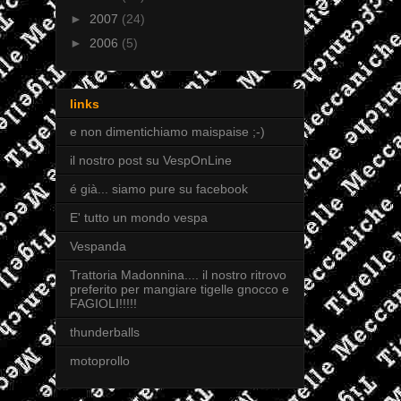
►
2007
(24)
►
2006
(5)
links
e non dimentichiamo maispaise ;-)
il nostro post su VespOnLine
é già... siamo pure su facebook
E' tutto un mondo vespa
Vespanda
Trattoria Madonnina.... il nostro ritrovo
preferito per mangiare tigelle gnocco e
FAGIOLI!!!!!
thunderballs
motoprollo