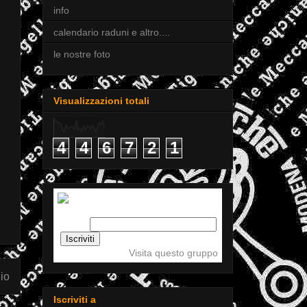
info
calendario raduni e altro....
le nostre foto
Visualizzazioni totali
4
4
6
7
2
1
Iscriviti a tigellemeccaniche
Email:
Visita questo gruppo
io
Iscriviti a