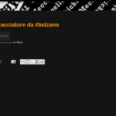
 cacciatore da #bolzano
nuelongo
on Flickr.
14