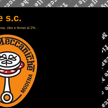
 s.c.
ia, cibo e fernet al 2%...