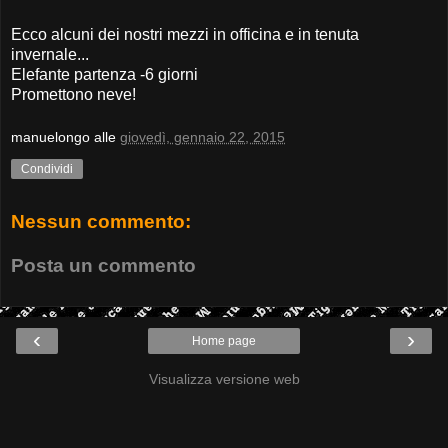
Ecco alcuni dei nostri mezzi in officina e in tenuta
invernale...
Elefante partenza -6 giorni
Promettono neve!
manuelongo
alle
giovedì, gennaio 22, 2015
Condividi
Nessun commento:
Posta un commento
‹
›
Home page
Visualizza versione web