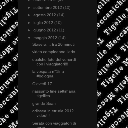
►
settembre 2012
(10)
►
agosto 2012
(14)
►
luglio 2012
(10)
►
giugno 2012
(11)
▼
maggio 2012
(14)
Stasera.... tra 20 minuti
video compleanno ilario
qualche foto del venerdì
con i viaggiatori!!!
la vespata n°15 a
#bologna
Giovedì 17
riassunto fine settimana
tigellico
grande Sean
odissea in etruria 2012
video!!!
Serata con viaggiatori di
terra