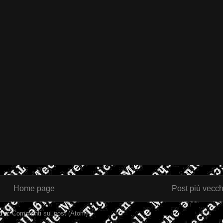
Home page
Post più vecch
ti a:
Commenti sul post (Atom)