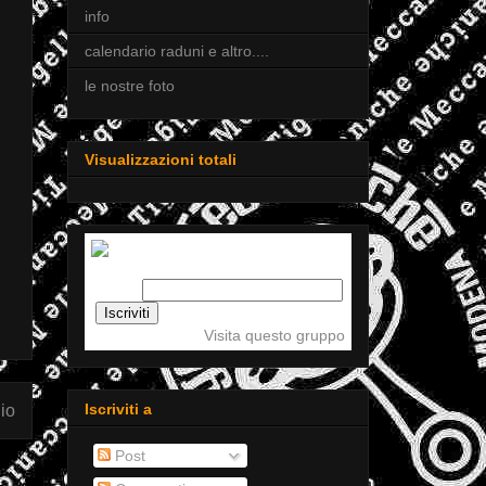
info
calendario raduni e altro....
le nostre foto
Visualizzazioni totali
Iscriviti a tigellemeccaniche
Email:
Visita questo gruppo
Iscriviti a
io
Post