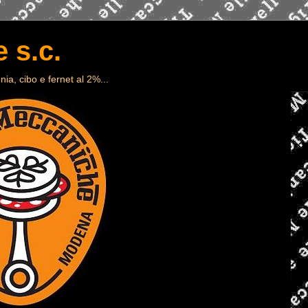
 s.c.
ia, cibo e fernet al 2%...