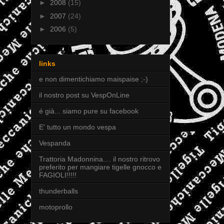
►
2008
(15)
►
2007
(24)
►
2006
(5)
links
e non dimentichiamo maispaise ;-)
il nostro post su VespOnLine
é già... siamo pure su facebook
E' tutto un mondo vespa
Vespanda
Trattoria Madonnina.... il nostro ritrovo
preferito per mangiare tigelle gnocco e
FAGIOLI!!!!!
thunderballs
motoprollo