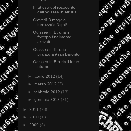
In attesa del resoconto
dell'odissea in etruria...
Giovedì 3 maggio....
birrozzo's Night!
Odissea in Etruria in
#vespa finalmente
arrivati...
Odissea in Etruria ....
pranzo a #san baronto
Odissea in Etruria il lento
ritorno ....
►
aprile 2012
(14)
►
marzo 2012
(3)
►
febbraio 2012
(13)
►
gennaio 2012
(21)
►
2011
(73)
►
2010
(131)
►
2009
(3)