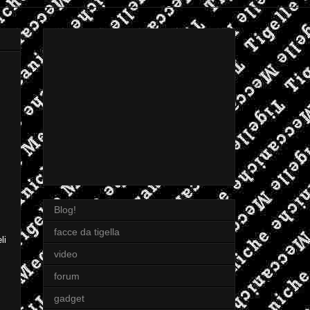
Blog!
facce da tigella
li
video
forum
gadget