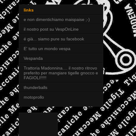
links
e non dimentichiamo maispaise ;-)
il nostro post su VespOnLine
é già... siamo pure su facebook
E' tutto un mondo vespa
Vespanda
Trattoria Madonnina.... il nostro ritrovo
preferito per mangiare tigelle gnocco e
FAGIOLI!!!!!
thunderballs
motoprollo