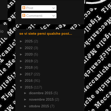
Post
Commenti
io
se vi siete persi qualche post...
►
2025
(2)
►
2022
(3)
►
2020
(5)
►
2019
(2)
►
2018
(4)
►
2017
(22)
►
2016
(91)
▼
2015
(117)
►
dicembre 2015
(5)
►
novembre 2015
(2)
►
ottobre 2015
(7)