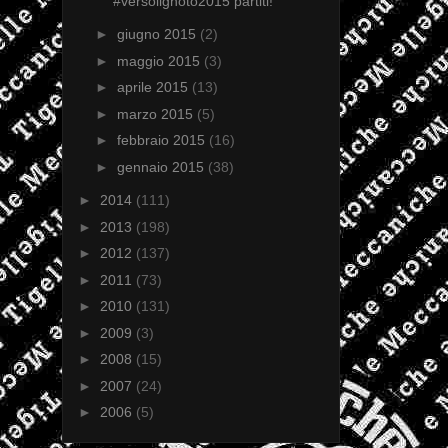
#versolignoto2015 partiti!
►
giugno 2015
(2)
►
maggio 2015
(3)
►
aprile 2015
(13)
►
marzo 2015
(5)
►
febbraio 2015
(16)
►
gennaio 2015
(38)
►
2014
(111)
►
2013
(198)
►
2012
(137)
►
2011
(73)
►
2010
(131)
►
2009
(3)
►
2008
(15)
►
2007
(24)
►
2006
(5)