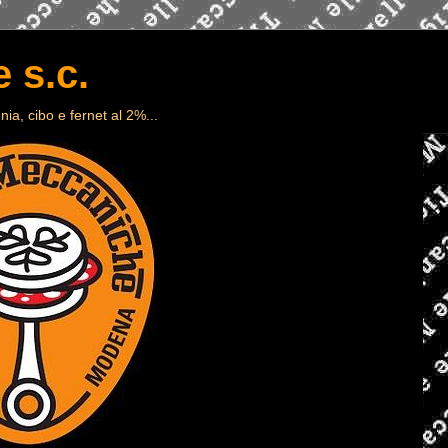
 s.c.
ia, cibo e fernet al 2%...