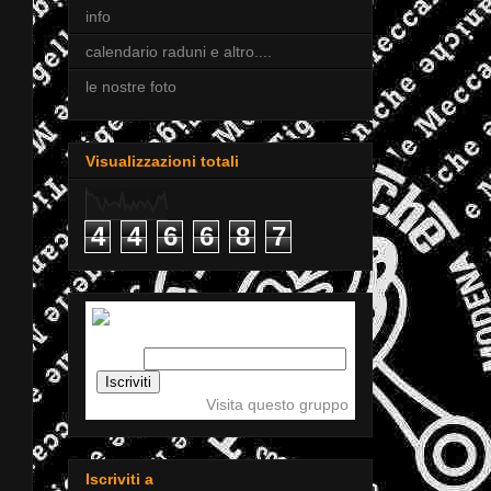
info
calendario raduni e altro....
le nostre foto
Visualizzazioni totali
4
4
6
6
8
7
Iscriviti a tigellemeccaniche
Email:
Visita questo gruppo
Iscriviti a