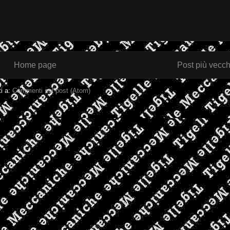
Home page
Post più vecch
ti a:
Commenti sul post (Atom)