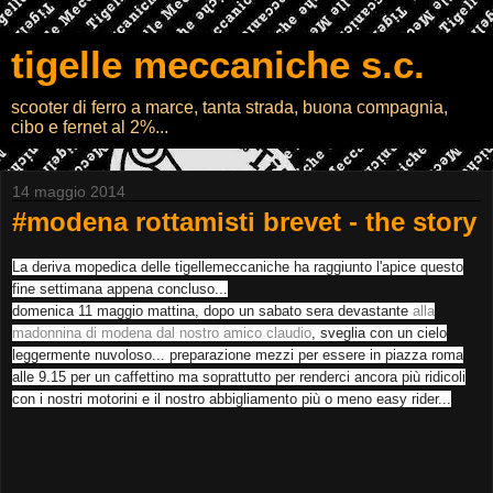
tigelle meccaniche s.c.
scooter di ferro a marce, tanta strada, buona compagnia,
cibo e fernet al 2%...
14 maggio 2014
#modena rottamisti brevet - the story
La deriva mopedica delle tigellemeccaniche ha raggiunto l'apice questo
fine settimana appena concluso...
domenica 11 maggio mattina, dopo un sabato sera devastante
alla
madonnina di modena dal nostro amico claudio
, sveglia con un cielo
leggermente nuvoloso... preparazione mezzi per essere in piazza roma
alle 9.15 per un caffettino ma soprattutto per renderci ancora più ridicoli
con i nostri motorini e il nostro abbigliamento più o meno easy rider...