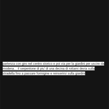
partenza con giro nel centro storico e poi via per la giardini per uscire da
modena... il serpentone di piu' di una decina di rottami devia sulla
stradella fino a passare formigine e reinserirsi sulla giardini