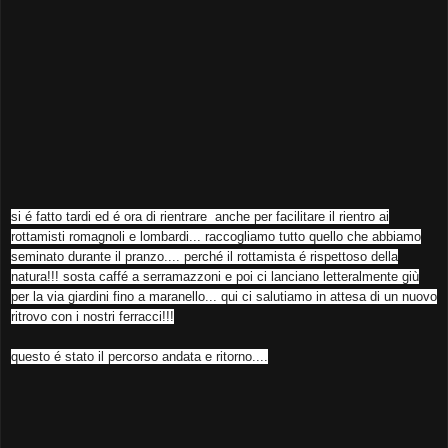
si é fatto tardi ed é ora di rientrare anche per facilitare il rientro ai
rottamisti romagnoli e lombardi... raccogliamo tutto quello che abbiamo
seminato durante il pranzo.... perché il rottamista é rispettoso della
natura!!! sosta caffé a serramazzoni e poi ci lanciano letteralmente giù
per la via giardini fino a maranello... qui ci salutiamo in attesa di un nuovo
ritrovo con i nostri ferracci!!!
questo é stato il percorso andata e ritorno....