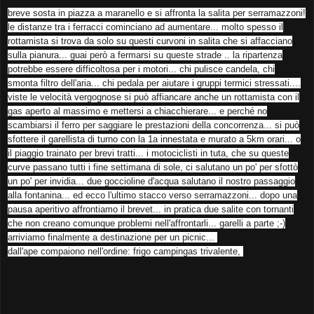
breve sosta in piazza a maranello e si affronta la salita per serramazzoni!
le distanze tra i ferracci cominciano ad aumentare... molto spesso il
rottamista si trova da solo su questi curvoni in salita che si affacciano
sulla pianura... guai però a fermarsi su queste strade .. la ripartenza
potrebbe essere difficoltosa per i motori... chi pulisce candela, chi
smonta filtro dell'aria... chi pedala per aiutare i gruppi termici stressati....
viste le velocità vergognose si può affiancare anche un rottamista con il
gas aperto al massimo e mettersi a chiacchierare... e perché no
scambiarsi il ferro per saggiare le prestazioni della concorrenza... si può
sfottere il garellista di turno con la 1a innestata e murato a 5km orari... o
il piaggio trainato per brevi tratti... i motociclisti in tuta, che su queste
curve passano tutti i fine settimana di sole, ci salutano un po' per sfottò
un po' per invidia... due goccioline d'acqua salutano il nostro passaggio
alla fontanina... ed ecco l'ultimo stacco verso serramazzoni... dopo una
pausa aperitivo affrontiamo il brevet... in pratica due salite con tornanti
che non creano comunque problemi nell'affrontarli... garelli a parte ;-)
arriviamo finalmente a destinazione per un picnic...
dall'ape compaiono nell'ordine: frigo campingas trivalente,