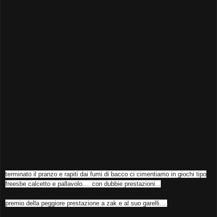
terminato il pranzo e rapiti dai fumi di bacco ci cimentiamo in giochi tipo
freesbe calcetto e pallavolo.... con dubbie prestazioni...
premio della peggiore prestazione a zak e al suo garelli....