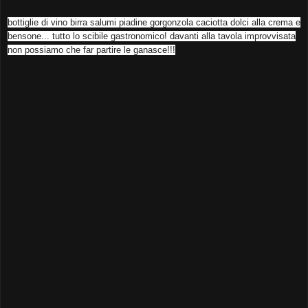
bottiglie di vino birra salumi piadine gorgonzola caciotta dolci alla crema e
bensone... tutto lo scibile gastronomico! davanti alla tavola improvvisata
non possiamo che far partire le ganasce!!!