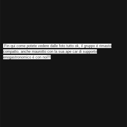
Fin qui come potete vedere dalle foto tutto ok, il gruppo é rimasto
compatto, anche maurotto con la sua ape car di supporto
enogastronomico é con noi!!!