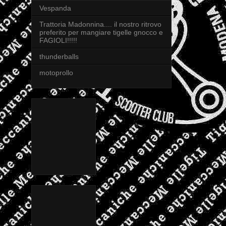
Vespanda
Trattoria Madonnina.... il nostro ritrovo
preferito per mangiare tigelle gnocco e
FAGIOLI!!!!!
thunderballs
motoprollo