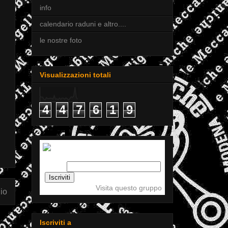
info
calendario raduni e altro....
le nostre foto
Visualizzazioni totali
4
4
7
6
1
9
Iscriviti a tigellemeccaniche
Email:
Visita questo gruppo
io
Iscriviti a