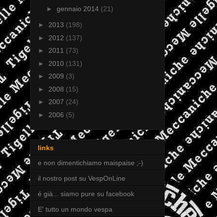
►
gennaio 2014
(21)
►
2013
(198)
►
2012
(137)
►
2011
(73)
►
2010
(131)
►
2009
(3)
►
2008
(15)
►
2007
(24)
►
2006
(5)
links
e non dimentichiamo maispaise ;-)
il nostro post su VespOnLine
é già... siamo pure su facebook
E' tutto un mondo vespa