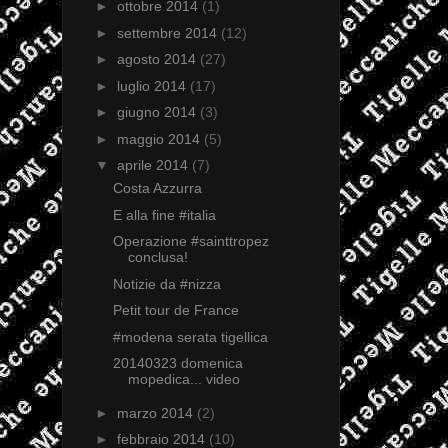
►
ottobre 2014
(1)
►
settembre 2014
(12)
►
agosto 2014
(27)
►
luglio 2014
(17)
►
giugno 2014
(3)
►
maggio 2014
(5)
▼
aprile 2014
(7)
Costa Azzurra
E alla fine #italia
Operazione #sainttropez
conclusa!
Notizie da #nizza
Petit tour de France
#modena serata tigellica
20140323 domenica
mopedica... video
►
marzo 2014
(2)
►
febbraio 2014
(10)