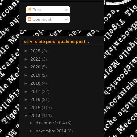
Post
Commenti
se vi siete persi qualche post...
►
2025
(2)
►
2022
(3)
►
2020
(5)
►
2019
(2)
►
2018
(4)
►
2017
(22)
►
2016
(91)
►
2015
(117)
▼
2014
(111)
►
dicembre 2014
(3)
►
novembre 2014
(3)