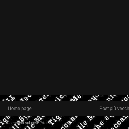
Home page
Post più vecch
ti a:
Commenti sul post (Atom)