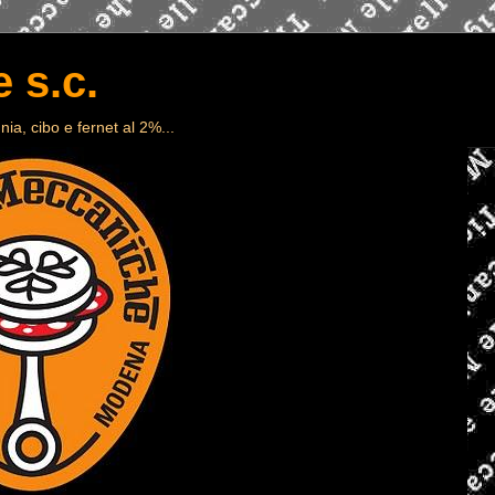
 s.c.
ia, cibo e fernet al 2%...