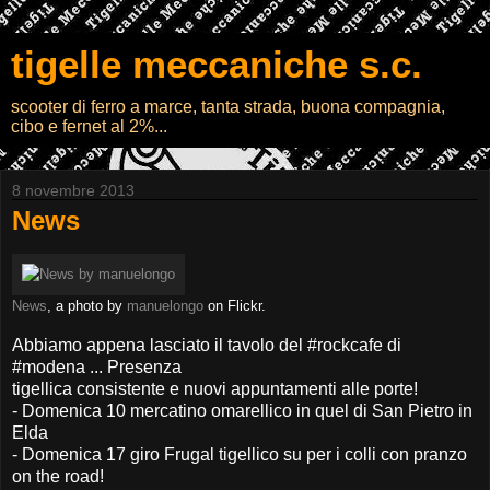
tigelle meccaniche s.c.
scooter di ferro a marce, tanta strada, buona compagnia,
cibo e fernet al 2%...
8 novembre 2013
News
News
, a photo by
manuelongo
on Flickr.
Abbiamo appena lasciato il tavolo del #rockcafe di
#modena ... Presenza
tigellica consistente e nuovi appuntamenti alle porte!
- Domenica 10 mercatino omarellico in quel di San Pietro in
Elda
- Domenica 17 giro Frugal tigellico su per i colli con pranzo
on the road!