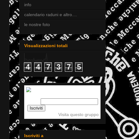
info
calendario raduni e altro....
le nostre foto
Visualizzazioni totali
4
4
7
3
7
5
Iscriviti a tigellemeccaniche
Email:
Visita questo gruppo
Iscriviti a