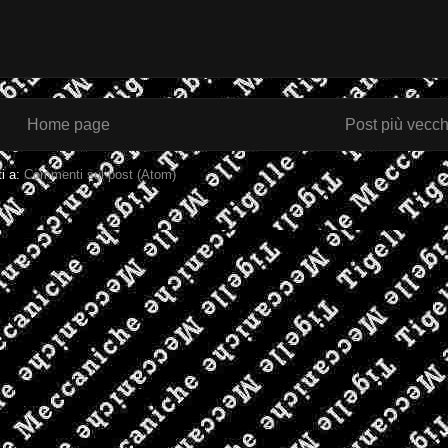
Home page
Post più vecch
ti a:
Commenti sul post (Atom)