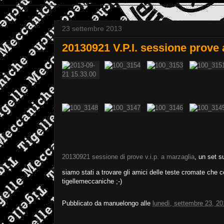
23 settembre 2013
20130921 V.P.I. sessione prove
20130921 sessione di prove v.i.p. a marzaglia
, un set su
siamo stati a trovare gli amici delle teste cromate che c
tigellemeccaniche ;-)
Pubblicato da
manuelongo
alle
lunedì, settembre 23, 2