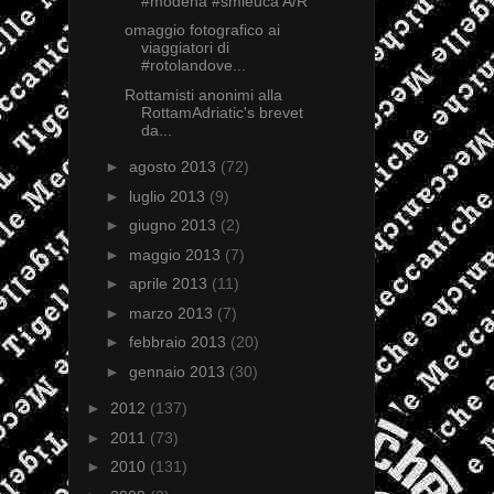
#modena #smleuca A/R
omaggio fotografico ai
viaggiatori di
#rotolandove...
Rottamisti anonimi alla
RottamAdriatic's brevet
da...
►
agosto 2013
(72)
►
luglio 2013
(9)
►
giugno 2013
(2)
►
maggio 2013
(7)
►
aprile 2013
(11)
►
marzo 2013
(7)
►
febbraio 2013
(20)
►
gennaio 2013
(30)
►
2012
(137)
►
2011
(73)
►
2010
(131)