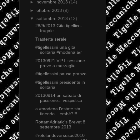
►
novembre 2013
(14)
►
ottobre 2013
(9)
▼
settembre 2013
(12)
28/9/2013 Gita tigellico-
frugale
Trasferta serale
#tigellessini una gita
solitaria #modena a/r
20130921 V.P.I. sessione
prove a marzaglia
#tigellessini pausa pranzo
#tigellessini presidente in
solitaria
20130914 un sabato di
passione... vespistica
a #modena l'estate sta
finendo... embé?!!!
RottamAdriatic's Brevet 8
settembre 2013
#rotolandoversosud2010