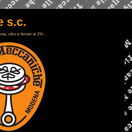
 s.c.
ia, cibo e fernet al 2%...