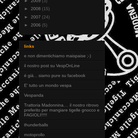
►
2009
(3)
►
2008
(15)
►
2007
(24)
►
2006
(5)
links
e non dimentichiamo maispaise ;-)
il nostro post su VespOnLine
é già... siamo pure su facebook
E' tutto un mondo vespa
Vespanda
Trattoria Madonnina.... il nostro ritrovo
preferito per mangiare tigelle gnocco e
FAGIOLI!!!!!
thunderballs
motoprollo