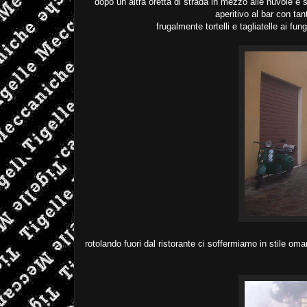
dopo un altra oretta di strada in mezzo alle nuvole e 
aperitivo al bar con tant
frugalmente tortelli e tagliatelle ai fu
rotolando fuori dal ristorante ci soffermiamo in stile omar