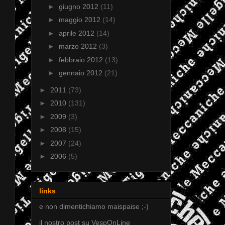
►
giugno 2012
(11)
►
maggio 2012
(14)
►
aprile 2012
(14)
►
marzo 2012
(3)
►
febbraio 2012
(13)
►
gennaio 2012
(21)
►
2011
(73)
►
2010
(131)
►
2009
(3)
►
2008
(15)
►
2007
(24)
►
2006
(5)
links
e non dimentichiamo maispaise ;-)
il nostro post su VespOnLine