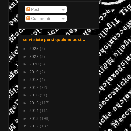
!
Post
Commenti
se vi siete persi qualche post...
►
2025
(2)
►
2022
(3)
►
2020
(5)
►
2019
(2)
►
2018
(4)
►
2017
(22)
►
2016
(91)
►
2015
(117)
►
2014
(111)
►
2013
(198)
▼
2012
(137)