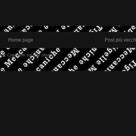
Home page
Post più vecch
ti a:
Commenti sul post (Atom)