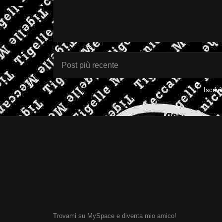
Post più recente
Iscrivi
Trovami su MySpace e diventa mio amico!