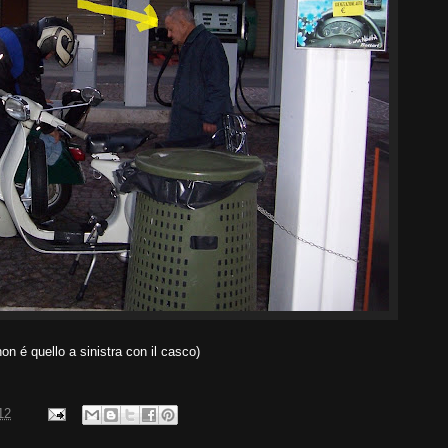
on é quello a sinistra con il casco)
12