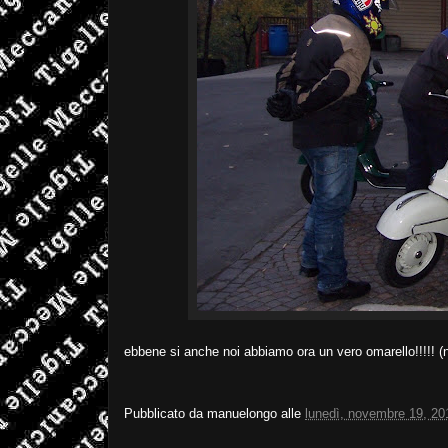
ebbene si anche noi abbiamo ora un vero omarello!!!!! (n
Pubblicato da
manuelongo
alle
lunedì, novembre 19, 20