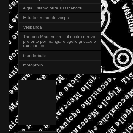
é già... siamo pure su facebook
E' tutto un mondo vespa
Vespanda
Trattoria Madonnina.... il nostro ritrovo
preferito per mangiare tigelle gnocco e
FAGIOLI!!!!!
thunderballs
motoprollo