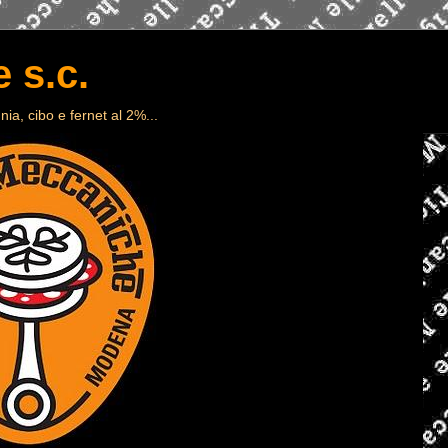
 s.c.
ia, cibo e fernet al 2%...