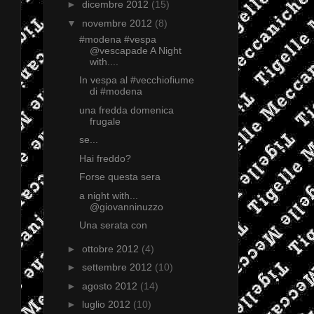
►
dicembre 2012
(15)
▼
novembre 2012
(8)
#modena #vespa
@vescapade A Night
with....
In vespa al #vecchiofiume
di #modena
una fredda domenica
frugale
se...
Hai freddo?
Forse questa sera
a night with...
@giovanninuzzo
Una serata con
►
ottobre 2012
(4)
►
settembre 2012
(10)
►
agosto 2012
(14)
►
luglio 2012
(10)