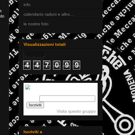
info
a
calendario raduni e altro....
ddo
le nostre foto
Visualizzazioni totali
4
4
7
0
9
9
Iscriviti a tigellemeccaniche
Email:
Visita questo gruppo
Iscriviti a