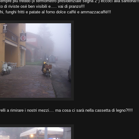
sempre più freddo (il termometro presidenziale segna 2°) eccoci alla santona!!
o di riviste osé ben visibili e..... vai di pranzo!!!
nghi, funghi fritti e patate al forno dolce caffé e ammazzacaffè!!!
elli a rimirare i nostri mezzi.... ma cosa ci sarà nella cassetta di legno?!!!!