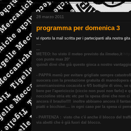
28 marzo 2011
programma per domenica 3
vi riporto la mail scritta per i partecipanti alla nostra gi
....
...
METEO: ho visto il meteo previsto da ilmeteo,it
htt
con punte max 20°
quindi direi che già questo gioca a nostro vantaggio!
- PAPPA menù per evitare grigliate sempre catastrofi
suocera con la prestazione gratuita di manodopera d
americanissima cocacola e 4/5 bottiglie di vino, se q
bere per l'apericiccio (ciccio non puoi non farlo) e
noccioline stria etc etc per la spesa direi che non 
ancora il braulio!!!! inoltre abbiamo ancora il fantas
piatti e bicchieri.... in ogni caso per la spesa ci 
- PARTENZA : visto che c'é anche il blocco del traf
via abetti che è già fuori dal blocco.