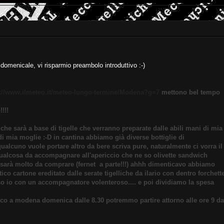
ta domenicale, vi risparmio preambolo introduttivo :-)
p://www.ilmeteo.it/meteo-lungo-termine/Modena?g=7
mettono bel tempo
!!!
che sarà a base di tigelle che verranno preparate dalle abili mani di mia
i mia moglie :-D in cantina abbiamo già diverse bottiglie di
ualcuno vuole portare altro da bere scriva pure, naturalmente ci vorra il
 qualcosa da accompagnare all'apericcio che ne so olivette sandwich
ci sarà molto da comprare (fernet a parte!!!) ahhh dimenticavo abbiamo
tico cartone ereditato dalle serate tigelliche da ilario con dentro forchett
penso io con un accompagnatore volenteroso.... e poi dividiamo la spesa
fico a modena domenica dalle 8.30 potremmo partire attorno alle ore 9 da