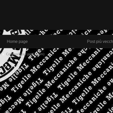
Home page
Post più vecch
ti a:
Commenti sul post (Atom)