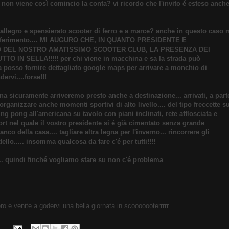
non viene così comincio la conta? vi ricordo che l'invito é esteso anche
llegro e spensierato scooter di ferro e a marce? anche in questo caso 
trasferimento.... MI AUGURO CHE, IN QUANTO PRESIDENTE E
O DEL NOSTRO AMATISSIMO SCOOTER CLUB, LA PRESENZA DEI
IN SELLA!!!!! per chi viene in macchina e sa la strada può
ada posso fornire dettagliato google maps per arrivare a monchio di
rvi....forse!!!
icuramente arriveremo presto anche a destinazione... arrivati, a part
rganizzare anche momenti sportivi di alto livello.... del tipo freccette s
g pong all'americana su tavolo con piani inclinati, rete afflosciata e
sport nel quale il vostro presidente si é già cimentato senza grande
nco della casa.... tagliare altra legna per l'inverno... rincorrere gli
dello..... insomma qualcosa da fare c'é per tutti!!!!
... quindi finché vogliamo stare su non c'é problema
iero e venite a godervi una bella giornata in scooooooterrrrr