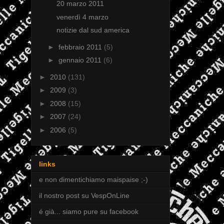
20 marzo 2011
venerdì 4 marzo
notizie dal sud america
►
febbraio 2011
(5)
►
gennaio 2011
(6)
►
2010
(131)
►
2009
(3)
►
2008
(15)
►
2007
(24)
►
2006
(5)
links
e non dimentichiamo maispaise ;-)
il nostro post su VespOnLine
é già... siamo pure su facebook