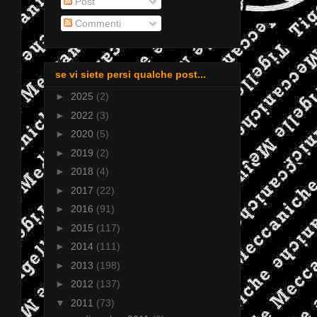
Post
Commenti
se vi siete persi qualche post...
►
2025
(2)
►
2022
(3)
►
2020
(5)
►
2019
(2)
►
2018
(4)
►
2017
(22)
►
2016
(91)
►
2015
(117)
►
2014
(111)
►
2013
(198)
►
2012
(137)
▼
2011
(73)