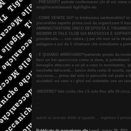
- PRESENTI? potrete confermarmi chi di voi viene o 
mogli/mariti/amanti figli/figlie etc
- COME VENITE SU? in tristissima sardomobile? in a
piacerebbe saperlo prima così da organizzare il 
AMMINISTRATORE UNICO DESPOSTA E TIRANNIC
MEMBRI DI TALE CLUB SIA MASSICCIA E SOPRATUTTO 
prendersela..... con calma ;-) per chi non sa la str
palagano e poi da li chiamare che scendiamo a prende
- E QUANDO ARRIVIAMO?!partendo presto da modena s
farci un bel apericiccio come si deve, si potrebberò o
bersaglio attaccato a un pk a caso in movimento, pin
racchette fatiscenti... lancio della ruota di scorta, 
successo.... presa del sole in panciolle nel prato a fia
scoiattoli sui rami e i ghiri nel sottotetto con un ran
-RIENTRO? fate conto che c'é sole fino alle 19 circa
....
...
....
quindi se avevate dubbi al riguardo.... toglietevi il pens
Pubblicato da
manuelongo
alle
lunedì, marzo 28, 2011