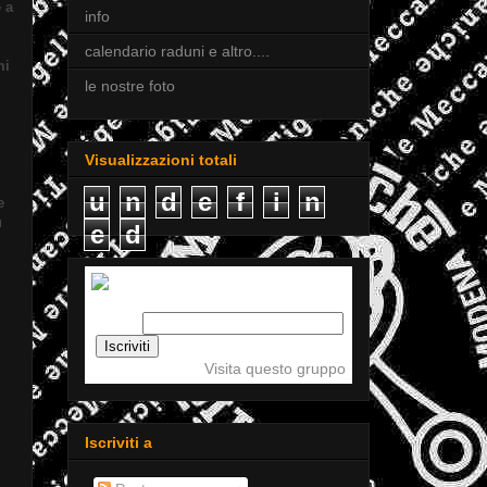
 a
info
calendario raduni e altro....
mi
le nostre foto
Visualizzazioni totali
u
n
d
e
f
i
n
e
u
e
d
Iscriviti a tigellemeccaniche
Email:
Visita questo gruppo
Iscriviti a