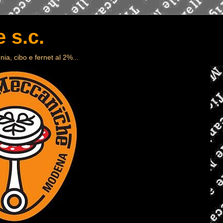
 s.c.
ia, cibo e fernet al 2%...