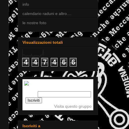
info
calendario raduni e altro....
le nostre foto
Visualizzazioni totali
4
4
7
4
6
6
Iscriviti a tigellemeccaniche
Email:
Visita questo gruppo
Iscriviti a