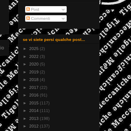
Post
Commenti
se vi siete persi qualche post...
io
►
2025
(2)
►
2022
(3)
►
2020
(5)
►
2019
(2)
►
2018
(4)
►
2017
(22)
►
2016
(91)
►
2015
(117)
►
2014
(111)
►
2013
(198)
►
2012
(137)