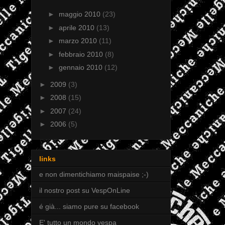
►
maggio 2010
(23)
►
aprile 2010
(13)
►
marzo 2010
(11)
►
febbraio 2010
(8)
►
gennaio 2010
(12)
►
2009
(3)
►
2008
(15)
►
2007
(24)
►
2006
(5)
links
e non dimentichiamo maispaise ;-)
il nostro post su VespOnLine
é già... siamo pure su facebook
E' tutto un mondo vespa