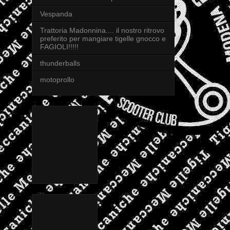
Vespanda
Trattoria Madonnina.... il nostro ritrovo
preferito per mangiare tigelle gnocco e
FAGIOLI!!!!!
thunderballs
motoprollo