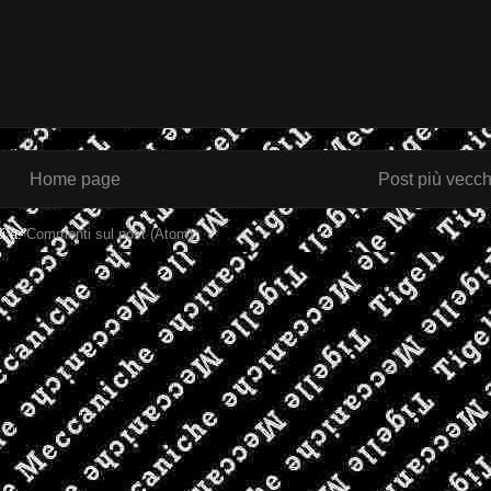
Home page
Post più vecch
ti a:
Commenti sul post (Atom)