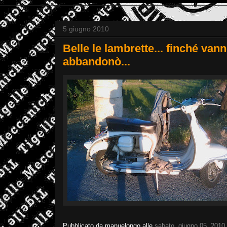
5 giugno 2010
Belle le lambrette... finché vann
abbandonò...
Pubblicato da
manuelongo
alle
sabato, giugno 05, 2010