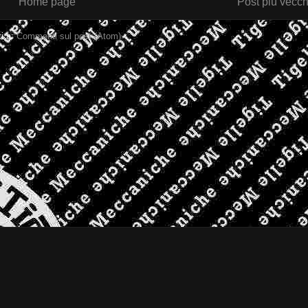
Home page
Post più vecch
ti a:
Commenti sul post (Atom)