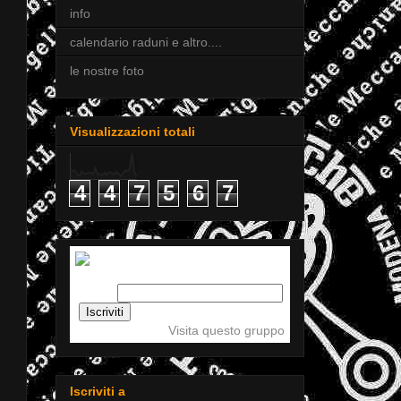
info
calendario raduni e altro....
le nostre foto
Visualizzazioni totali
4
4
7
5
6
7
Iscriviti a tigellemeccaniche
Email:
Visita questo gruppo
Iscriviti a