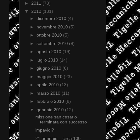
►
2011
(73)
▼
2010
(131)
►
dicembre 2010
(4)
►
novembre 2010
(5)
►
ottobre 2010
(5)
►
settembre 2010
(9)
►
agosto 2010
(19)
►
luglio 2010
(14)
►
giugno 2010
(8)
►
maggio 2010
(23)
►
aprile 2010
(13)
►
marzo 2010
(11)
►
febbraio 2010
(8)
▼
gennaio 2010
(12)
missione san cesario
terminata con successo
impavidi?
21 gennaio... circa 100