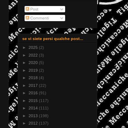
Post
Commenti
se vi siete persi qualche post...
►
2025
(2)
►
2022
(3)
►
2020
(5)
►
2019
(2)
►
2018
(4)
►
2017
(22)
►
2016
(91)
►
2015
(117)
►
2014
(111)
►
2013
(198)
►
2012
(137)