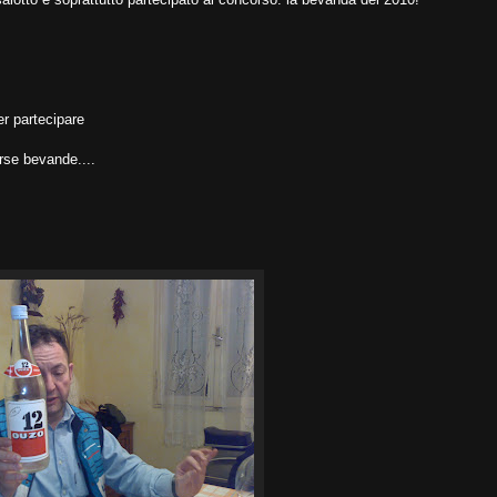
er partecipare
erse bevande....