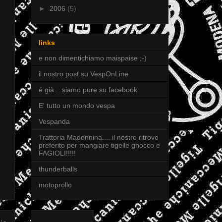
►
2006
(5)
links
e non dimentichiamo maispaise ;-)
il nostro post su VespOnLine
é già... siamo pure su facebook
E' tutto un mondo vespa
Vespanda
Trattoria Madonnina.... il nostro ritrovo
preferito per mangiare tigelle gnocco e
FAGIOLI!!!!!
thunderballs
motoprollo