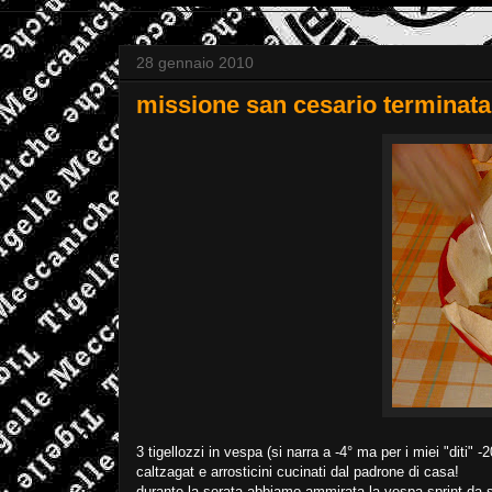
28 gennaio 2010
missione san cesario terminat
3 tigellozzi in vespa (si narra a -4° ma per i miei "diti" 
caltzagat e arrosticini cucinati dal padrone di casa!
durante la serata abbiamo ammirata la vespa sprint da s