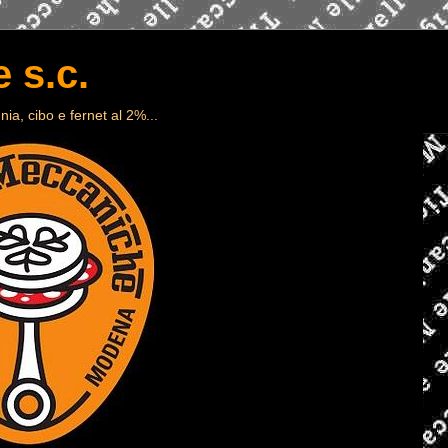
 s.c.
ia, cibo e fernet al 2%...