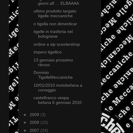
giorni all'.... ELBAAAA
ultimo prodotto targato
tigelle meccaniche
o tigella non dimenticar
tigelle in trasferta nel
bolognese
ordine a sip scootershop
impero tigellico
13 gennaio prossimo
ritrovo
Dominio
TigelleMeccaniche
10/01/2010 motobefana a
correggio
castelfranco vespa
befana 6 gennaio 2010
►
2009
(3)
►
2008
(15)
►
2007
(24)