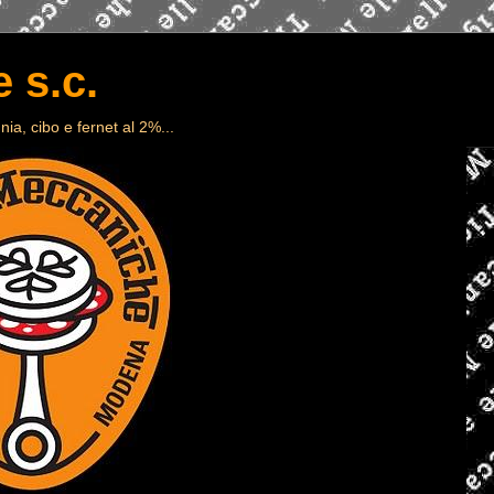
 s.c.
ia, cibo e fernet al 2%...