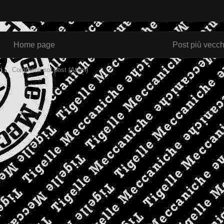
Home page
Post più vecch
ti a:
Commenti sul post (Atom)